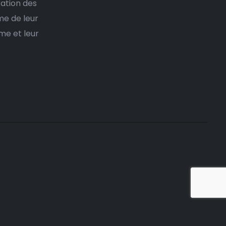
ration des
me de leur
me et leur